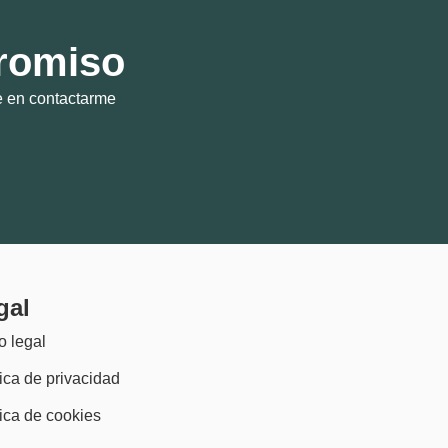
promiso
de en contactarme
gal
o legal
tica de privacidad
tica de cookies
)