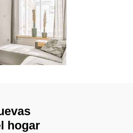
uevas
el hogar